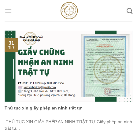
Skip
to
content
31
Th7
Thủ tục xin giấy phép an ninh trật tự
THỦ TỤC XIN GIẤY PHÉP AN NINH TRẬT TỰ Giấy phép an ninh
trật tự...