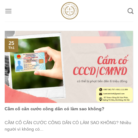
Skip
to
content
25
Th1
Cầm cố căn cước công dân có làm sao không?
CẦM CỐ CĂN CƯỚC CÔNG DÂN CÓ LÀM SAO KHÔNG? Nhiều
người vì không có...