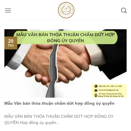
Skip
to
content
20
Th1
Mẫu Văn bản thỏa thuận chấm dứt hợp đồng ủy quyền
MẪU VĂN BẢN THỎA THUẬN CHẤM DỨT HỢP ĐỒNG ỦY
QUYỀN Hợp đồng ủy quyền...