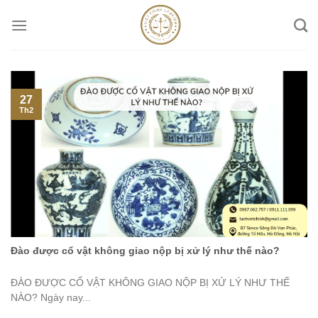
Skip
to
content
27
Th2
Đào được cổ vật không giao nộp bị xử lý như thế nào?
ĐÀO ĐƯỢC CỔ VẬT KHÔNG GIAO NỘP BỊ XỬ LÝ NHƯ THẾ
NÀO? Ngày nay...