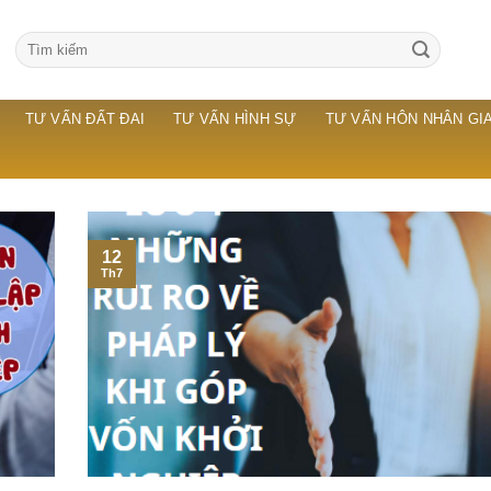
TƯ VẤN ĐẤT ĐAI
TƯ VẤN HÌNH SỰ
TƯ VẤN HÔN NHÂN GIA
12
Th7