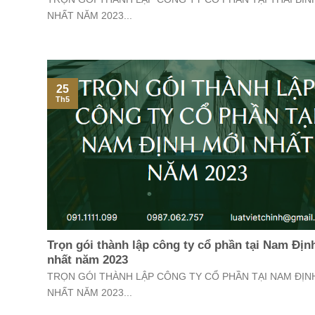
NHẤT NĂM 2023...
25
Th5
Trọn gói thành lập công ty cổ phần tại Nam Địn
nhất năm 2023
TRỌN GÓI THÀNH LẬP CÔNG TY CỔ PHẦN TẠI NAM ĐỊN
NHẤT NĂM 2023...