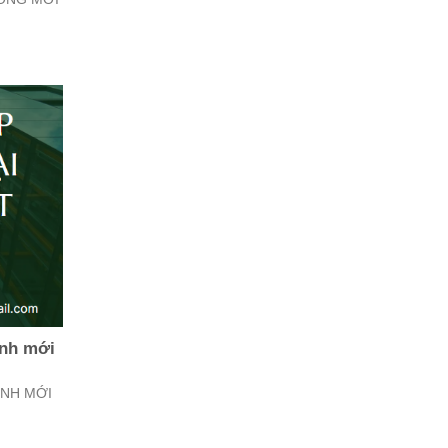
ình mới
ÌNH MỚI