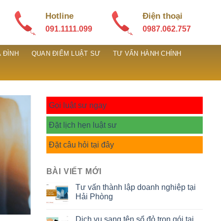
Hotline
Điện thoại
091.1111.099
0987.062.757
 ĐÌNH
QUAN ĐIỂM LUẬT SƯ
TƯ VẤN HÀNH CHÍNH
Gọi luật sư ngay
Đặt lịch hẹn luật sư
Đặt câu hỏi tại đây
BÀI VIẾT MỚI
Tư vấn thành lập doanh nghiệp tại
Hải Phòng
Dịch vụ sang tên sổ đỏ trọn gói tại