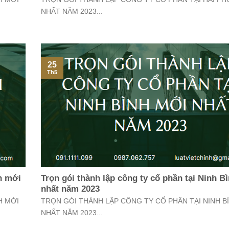
NHẤT NĂM 2023...
25
Th5
h mới
Trọn gói thành lập công ty cổ phần tại Ninh B
nhất năm 2023
H MỚI
TRỌN GÓI THÀNH LẬP CÔNG TY CỔ PHẦN TẠI NINH B
NHẤT NĂM 2023...