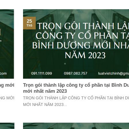
25
Th5
ơng mới
Trọn gói thành lập công ty cổ phần tại Bình 
mới nhất năm 2023
ƠNG MỚI
TRỌN GÓI THÀNH LẬP CÔNG TY CỔ PHẦN TẠI BÌNH 
MỚI NHẤT NĂM 2023...