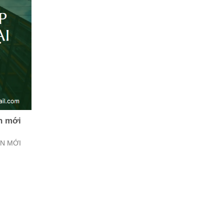
ên mới
ÊN MỚI