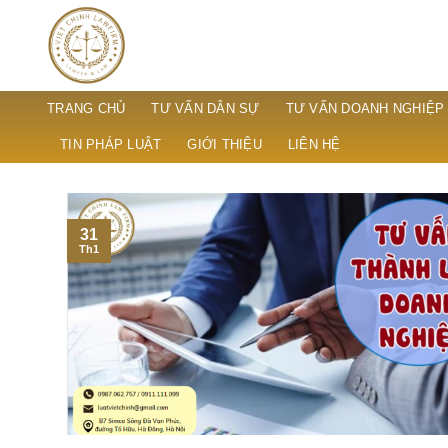
Skip
to
content
TRANG CHỦ
TƯ VẤN DÂN SỰ
TƯ VẤN DOANH NGHIỆP
TIN PHÁP LUẬT
GIỚI THIỆU
LIÊN HỆ
31
Th1