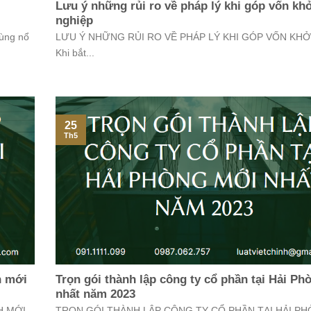
Lưu ý những rủi ro về pháp lý khi góp vốn kh
nghiệp
ùng nổ
LƯU Ý NHỮNG RỦI RO VỀ PHÁP LÝ KHI GÓP VỐN KHỞ
Khi bắt...
25
Th5
h mới
Trọn gói thành lập công ty cổ phần tại Hải P
nhất năm 2023
H MỚI
TRỌN GÓI THÀNH LẬP CÔNG TY CỔ PHẦN TẠI HẢI P