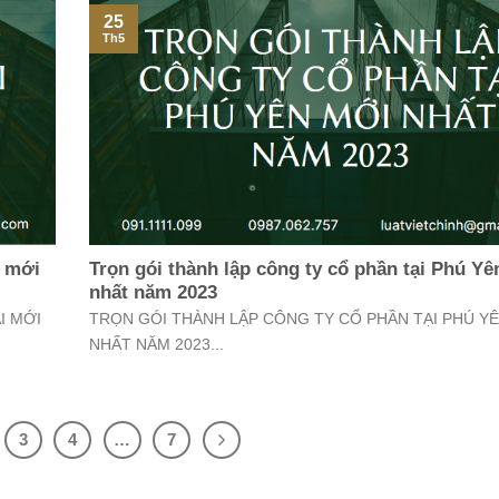
25
Th5
i mới
Trọn gói thành lập công ty cổ phần tại Phú Y
nhất năm 2023
I MỚI
TRỌN GÓI THÀNH LẬP CÔNG TY CỔ PHẦN TẠI PHÚ Y
NHẤT NĂM 2023...
3
4
…
7