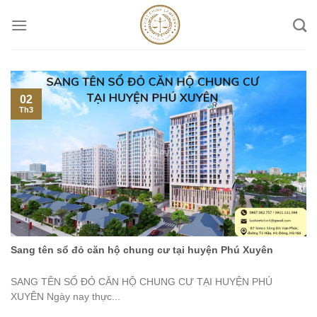
Skip
to
content
02
Th3
Sang tên sổ đỏ căn hộ chung cư tại huyện Phú Xuyên
SANG TÊN SỔ ĐỎ CĂN HỘ CHUNG CƯ TẠI HUYỆN PHÚ
XUYÊN Ngày nay thực...