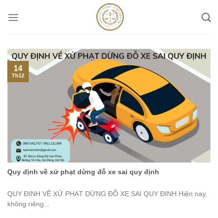
Skip
to
content
14
Th12
Quy định về xử phạt dừng đỗ xe sai quy định
QUY ĐỊNH VỀ XỬ PHẠT DỪNG ĐỖ XE SAI QUY ĐỊNH Hiện nay,
không riêng...