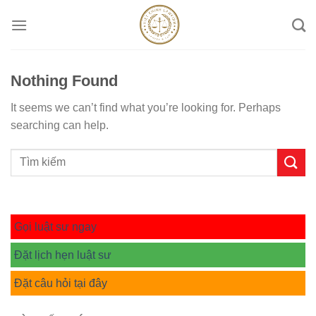
Skip
to
content
Nothing Found
It seems we can’t find what you’re looking for. Perhaps
searching can help.
Gọi luật sư ngay
Đặt lịch hẹn luật sư
Đặt câu hỏi tại đây