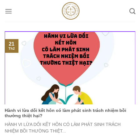
Skip
to
content
21
Th2
Hành vi lừa dối kết hôn có làm phát sinh trách nhiệm bồi
thường thiệt hại?
HÀNH VI LỪA DỐI KẾT HÔN CÓ LÀM PHÁT SINH TRÁCH
NHIỆM BỒI THƯỜNG THIỆT...