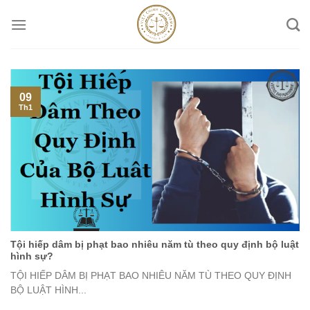
Skip
to
content
09
Th1
Tội hiếp dâm bị phạt bao nhiêu năm tù theo quy định bộ luật
hình sự?
TỘI HIẾP DÂM BỊ PHẠT BAO NHIÊU NĂM TÙ THEO QUY ĐỊNH
BỘ LUẬT HÌNH...