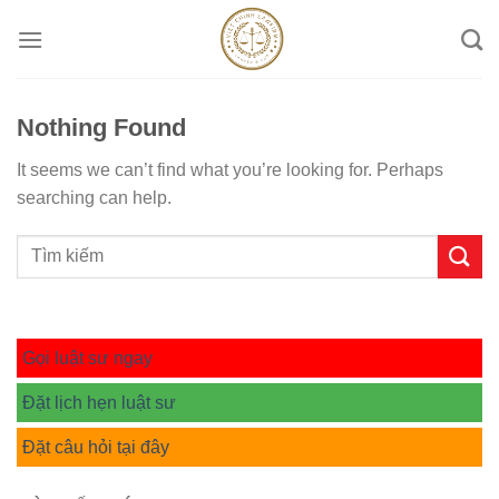
Skip
to
content
Nothing Found
It seems we can’t find what you’re looking for. Perhaps
searching can help.
Gọi luật sư ngay
Đặt lịch hẹn luật sư
Đặt câu hỏi tại đây