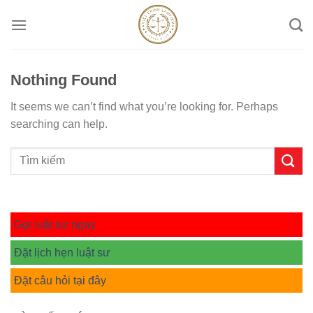
Skip
to
content
Nothing Found
It seems we can’t find what you’re looking for. Perhaps
searching can help.
Gọi luật sư ngay
Đặt lịch hẹn luật sư
Đặt câu hỏi tại đây