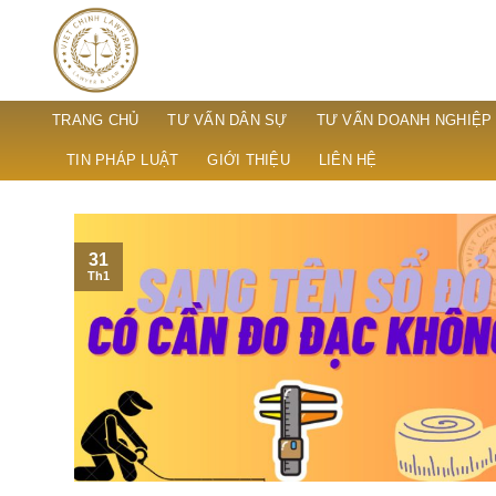
Skip
to
content
TRANG CHỦ
TƯ VẤN DÂN SỰ
TƯ VẤN DOANH NGHIỆP
TIN PHÁP LUẬT
GIỚI THIỆU
LIÊN HỆ
31
Th1