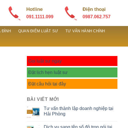
Hotline
Điện thoại
091.1111.099
0987.062.757
 ĐÌNH
QUAN ĐIỂM LUẬT SƯ
TƯ VẤN HÀNH CHÍNH
Gọi luật sư ngay
Đặt lịch hẹn luật sư
Đặt câu hỏi tại đây
BÀI VIẾT MỚI
Tư vấn thành lập doanh nghiệp tại
Hải Phòng
Dịch vụ sang tên sổ đỏ trọn gói tại