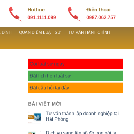
Hotline
Điện thoại
091.1111.099
0987.062.757
 ĐÌNH
QUAN ĐIỂM LUẬT SƯ
TƯ VẤN HÀNH CHÍNH
Gọi luật sư ngay
Đặt lịch hẹn luật sư
Đặt câu hỏi tại đây
BÀI VIẾT MỚI
Tư vấn thành lập doanh nghiệp tại
Hải Phòng
Dịch vụ sang tên sổ đỏ trọn gói tại