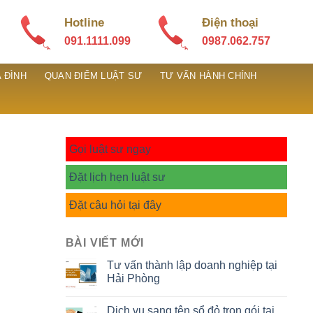
Hotline
Điện thoại
091.1111.099
0987.062.757
 ĐÌNH
QUAN ĐIỂM LUẬT SƯ
TƯ VẤN HÀNH CHÍNH
Gọi luật sư ngay
Đặt lịch hẹn luật sư
Đặt câu hỏi tại đây
BÀI VIẾT MỚI
Tư vấn thành lập doanh nghiệp tại
Hải Phòng
Dịch vụ sang tên sổ đỏ trọn gói tại