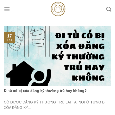
Skip
to
content
17
Th4
Đi tù có bị xóa đăng ký thường trú hay không?
CÓ ĐƯỢC ĐĂNG KÝ THƯỜNG TRÚ LẠI TẠI NƠI Ở TỪNG BỊ
XÓA ĐĂNG KÝ...