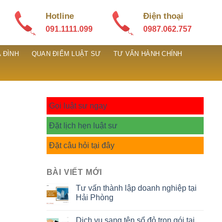
Hotline
Điện thoại
091.1111.099
0987.062.757
 ĐÌNH
QUAN ĐIỂM LUẬT SƯ
TƯ VẤN HÀNH CHÍNH
Gọi luật sư ngay
Đặt lịch hẹn luật sư
Đặt câu hỏi tại đây
BÀI VIẾT MỚI
Tư vấn thành lập doanh nghiệp tại
Hải Phòng
Dịch vụ sang tên sổ đỏ trọn gói tại