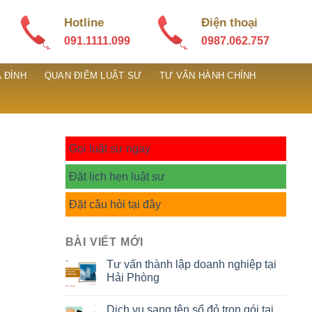
Hotline
Điện thoại
091.1111.099
0987.062.757
 ĐÌNH
QUAN ĐIỂM LUẬT SƯ
TƯ VẤN HÀNH CHÍNH
Gọi luật sư ngay
Đặt lịch hẹn luật sư
Đặt câu hỏi tại đây
BÀI VIẾT MỚI
Tư vấn thành lập doanh nghiệp tại
Hải Phòng
Dịch vụ sang tên sổ đỏ trọn gói tại