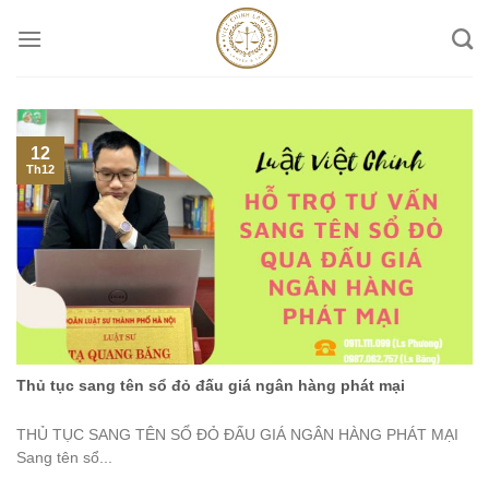
Skip
to
content
12
Th12
Thủ tục sang tên sổ đỏ đấu giá ngân hàng phát mại
THỦ TỤC SANG TÊN SỔ ĐỎ ĐẤU GIÁ NGÂN HÀNG PHÁT MẠI
Sang tên sổ...