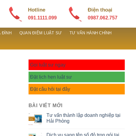
Hotline
Điện thoại
091.1111.099
0987.062.757
 ĐÌNH
QUAN ĐIỂM LUẬT SƯ
TƯ VẤN HÀNH CHÍNH
Gọi luật sư ngay
Đặt lịch hẹn luật sư
Đặt câu hỏi tại đây
BÀI VIẾT MỚI
Tư vấn thành lập doanh nghiệp tại
Hải Phòng
Dịch vụ sang tên sổ đỏ trọn gói tại