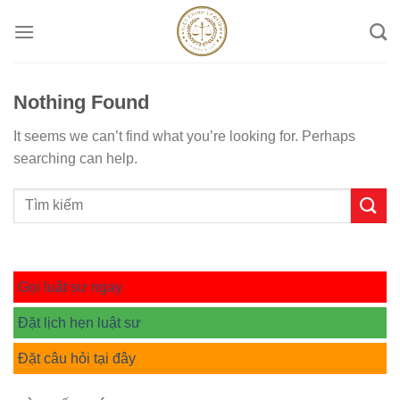
Skip
to
content
Nothing Found
It seems we can’t find what you’re looking for. Perhaps
searching can help.
Gọi luật sư ngay
Đặt lịch hẹn luật sư
Đặt câu hỏi tại đây