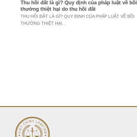
Thu hồi đất là gì? Quy định của pháp luật về bồi
thường thiệt hại do thu hồi đất
THU HỒI ĐẤT LÀ GÌ? QUY ĐỊNH CỦA PHÁP LUẬT VỀ BỒI
THƯỜNG THIỆT HẠI...