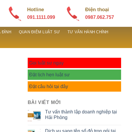
Hotline
Điện thoại
091.1111.099
0987.062.757
 ĐÌNH
QUAN ĐIỂM LUẬT SƯ
TƯ VẤN HÀNH CHÍNH
Gọi luật sư ngay
Đặt lịch hẹn luật sư
Đặt câu hỏi tại đây
BÀI VIẾT MỚI
Tư vấn thành lập doanh nghiệp tại
Hải Phòng
Dịch vụ sang tên sổ đỏ trọn gói tại