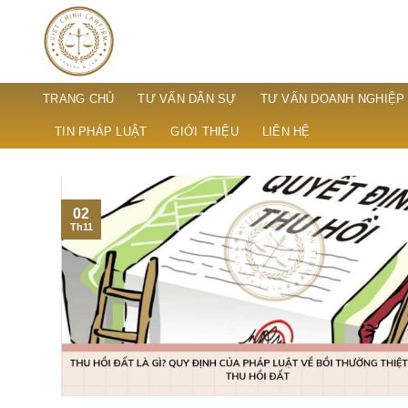
Skip
to
content
TRANG CHỦ
TƯ VẤN DÂN SỰ
TƯ VẤN DOANH NGHIỆP
TIN PHÁP LUẬT
GIỚI THIỆU
LIÊN HỆ
02
Th11