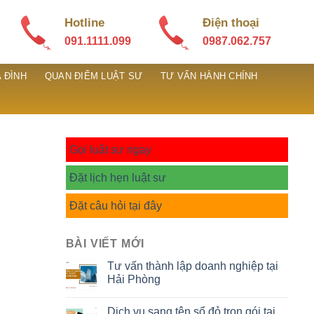
Hotline
Điện thoại
091.1111.099
0987.062.757
 ĐÌNH
QUAN ĐIỂM LUẬT SƯ
TƯ VẤN HÀNH CHÍNH
Gọi luật sư ngay
Đặt lịch hẹn luật sư
Đặt câu hỏi tại đây
BÀI VIẾT MỚI
Tư vấn thành lập doanh nghiệp tại
Hải Phòng
Dịch vụ sang tên sổ đỏ trọn gói tại