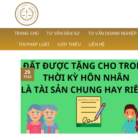
Skip
to
content
TRANG CHỦ
TƯ VẤN DÂN SỰ
TƯ VẤN DOANH NGHIỆP
TIN PHÁP LUẬT
GIỚI THIỆU
LIÊN HỆ
29
Th12