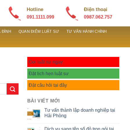
Hotline
Điện thoại
091.1111.099
0987.062.757
 ĐÌNH
QUAN ĐIỂM LUẬT SƯ
TƯ VẤN HÀNH CHÍNH
Gọi luật sư ngay
Đặt lịch hẹn luật sư
Đặt câu hỏi tại đây
BÀI VIẾT MỚI
Tư vấn thành lập doanh nghiệp tại
Hải Phòng
Dịch vụ sang tên sổ đỏ trọn gói tại