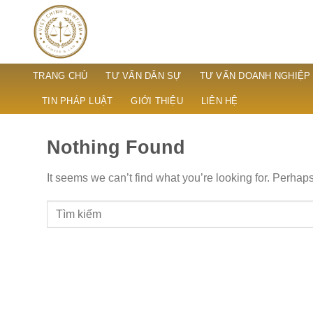
Skip
to
content
TRANG CHỦ
TƯ VẤN DÂN SỰ
TƯ VẤN DOANH NGHIỆP
TIN PHÁP LUẬT
GIỚI THIỆU
LIÊN HỆ
Nothing Found
It seems we can’t find what you’re looking for. Perhap