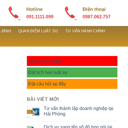
Hotline
Điện thoại
091.1111.099
0987.062.757
 ĐÌNH
QUAN ĐIỂM LUẬT SƯ
TƯ VẤN HÀNH CHÍNH
Gọi luật sư ngay
Đặt lịch hẹn luật sư
Đặt câu hỏi tại đây
BÀI VIẾT MỚI
Tư vấn thành lập doanh nghiệp tại
Hải Phòng
Dịch vụ sang tên sổ đỏ trọn gói tại