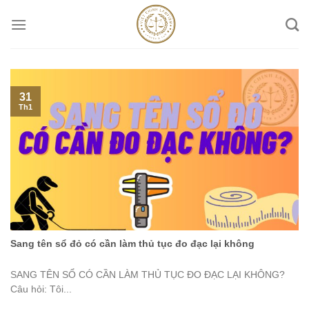
Skip
to
content
31
Th1
Sang tên sổ đỏ có cần làm thủ tục đo đạc lại không
SANG TÊN SỔ CÓ CẦN LÀM THỦ TỤC ĐO ĐẠC LẠI KHÔNG?
Câu hỏi: Tôi...