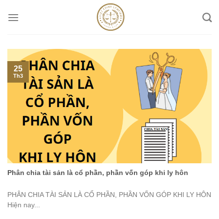
Skip
to
content
25
Th3
Phân chia tài sản là cổ phần, phần vốn góp khi ly hôn
PHÂN CHIA TÀI SẢN LÀ CỔ PHẦN, PHẦN VỐN GÓP KHI LY HÔN
Hiện nay...