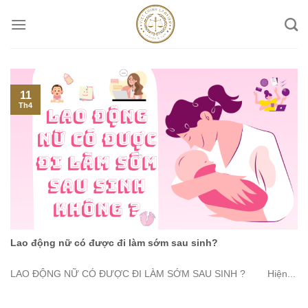
Skip
to
content
11
Th4
Lao động nữ có được đi làm sớm sau sinh?
LAO ĐỘNG NỮ CÓ ĐƯỢC ĐI LÀM SỚM SAU SINH ? Hiện...