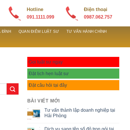
Hotline
Điện thoại
091.1111.099
0987.062.757
 ĐÌNH
QUAN ĐIỂM LUẬT SƯ
TƯ VẤN HÀNH CHÍNH
Gọi luật sư ngay
Đặt lịch hẹn luật sư
Đặt câu hỏi tại đây
BÀI VIẾT MỚI
Tư vấn thành lập doanh nghiệp tại
Hải Phòng
Dịch vụ sang tên sổ đỏ trọn gói tại