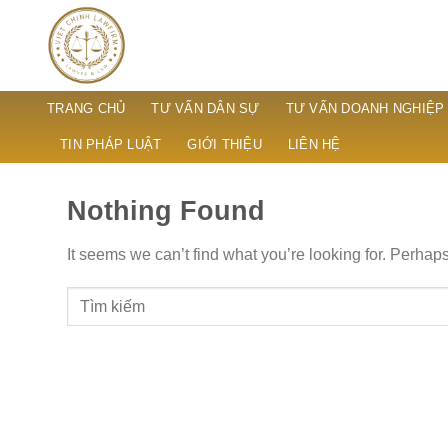
Skip
to
content
TRANG CHỦ
TƯ VẤN DÂN SỰ
TƯ VẤN DOANH NGHIỆP
TIN PHÁP LUẬT
GIỚI THIỆU
LIÊN HỆ
Nothing Found
It seems we can’t find what you’re looking for. Perhap