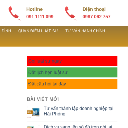
Hotline
Điện thoại
091.1111.099
0987.062.757
 ĐÌNH
QUAN ĐIỂM LUẬT SƯ
TƯ VẤN HÀNH CHÍNH
Gọi luật sư ngay
Đặt lịch hẹn luật sư
Đặt câu hỏi tại đây
BÀI VIẾT MỚI
Tư vấn thành lập doanh nghiệp tại
Hải Phòng
Dịch vụ sang tên sổ đỏ trọn gói tại