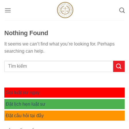
Skip
to
content
Nothing Found
It seems we can’t find what you’re looking for. Perhaps
searching can help.
Gọi luật sư ngay
Đặt lịch hẹn luật sư
Đặt câu hỏi tại đây