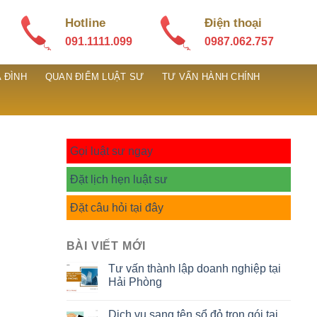
Hotline
Điện thoại
091.1111.099
0987.062.757
 ĐÌNH
QUAN ĐIỂM LUẬT SƯ
TƯ VẤN HÀNH CHÍNH
Gọi luật sư ngay
Đặt lịch hẹn luật sư
Đặt câu hỏi tại đây
BÀI VIẾT MỚI
Tư vấn thành lập doanh nghiệp tại
Hải Phòng
Dịch vụ sang tên sổ đỏ trọn gói tại