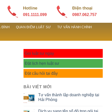
Hotline
Điện thoại
091.1111.099
0987.062.757
 ĐÌNH
QUAN ĐIỂM LUẬT SƯ
TƯ VẤN HÀNH CHÍNH
Gọi luật sư ngay
Đặt lịch hẹn luật sư
Đặt câu hỏi tại đây
BÀI VIẾT MỚI
Tư vấn thành lập doanh nghiệp tại
Hải Phòng
Dịch vụ sang tên sổ đỏ trọn gói tại