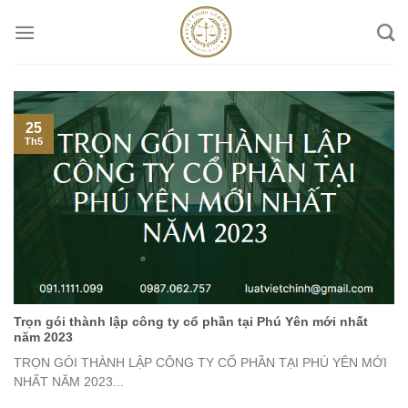
Skip
to
content
25
Th5
Trọn gói thành lập công ty cổ phần tại Phú Yên mới nhất
năm 2023
TRỌN GÓI THÀNH LẬP CÔNG TY CỔ PHẦN TẠI PHÚ YÊN MỚI
NHẤT NĂM 2023...