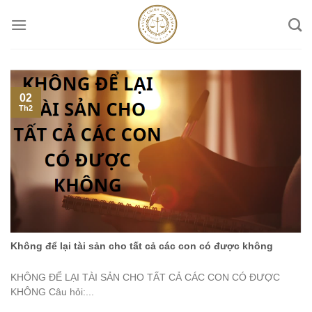
Skip
to
content
02
Th2
Không để lại tài sản cho tất cả các con có được không
KHÔNG ĐỂ LẠI TÀI SẢN CHO TẤT CẢ CÁC CON CÓ ĐƯỢC
KHÔNG Câu hỏi:...