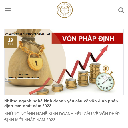
Skip
to
content
19
Th5
Những ngành nghề kinh doanh yêu cầu về vốn định pháp
định mới nhất năm 2023
NHỮNG NGÀNH NGHỀ KINH DOANH YÊU CẦU VỀ VỐN PHÁP
ĐỊNH MỚI NHẤT NĂM 2023...