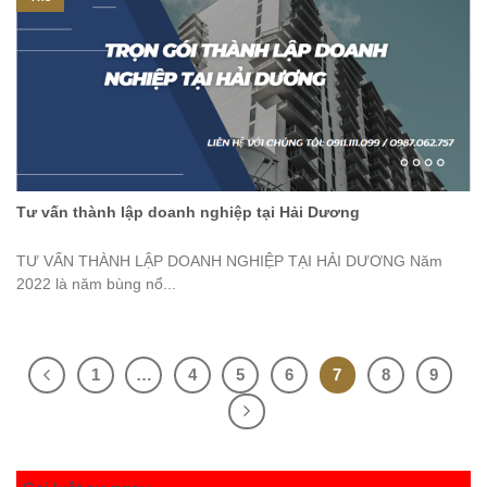
Tư vấn thành lập doanh nghiệp tại Hải Dương
TƯ VẤN THÀNH LẬP DOANH NGHIỆP TẠI HẢI DƯƠNG Năm
2022 là năm bùng nổ...
1
…
4
5
6
7
8
9