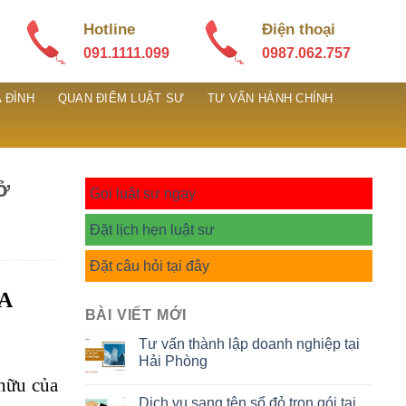
Hotline
Điện thoại
091.1111.099
0987.062.757
 ĐÌNH
QUAN ĐIỂM LUẬT SƯ
TƯ VẤN HÀNH CHÍNH
ở
Gọi luật sư ngay
Đặt lịch hẹn luật sư
Đặt câu hỏi tại đây
ỮA
BÀI VIẾT MỚI
Tư vấn thành lập doanh nghiệp tại
Hải Phòng
 hữu của
Dịch vụ sang tên sổ đỏ trọn gói tại