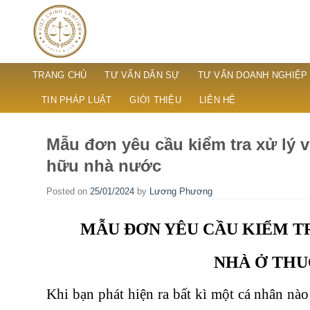
Skip
to
content
TRANG CHỦ
TƯ VẤN DÂN SỰ
TƯ VẤN DOANH NGHIỆP
TIN PHÁP LUẬT
GIỚI THIỆU
LIÊN HỆ
Mẫu đơn yêu cầu kiểm tra xử lý 
hữu nhà nước
Posted on
25/01/2024
by
Lương Phương
MẪU ĐƠN YÊU CẦU KIỂM TR
NHÀ Ở THU
Khi bạn phát hiện ra bất kì một cá nhân nào