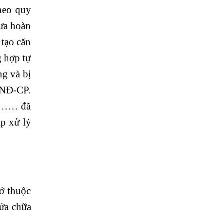
theo quy
ưa hoàn
 tạo căn
 hợp tự
ng và bị
2/NĐ-CP.
………… đã
p xử lý
ở thuộc
sửa chữa