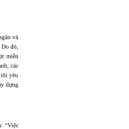
ngăn và
. Do đó,
ược miễn
nh, các
tôi yêu
xây dựng
u: “Việc