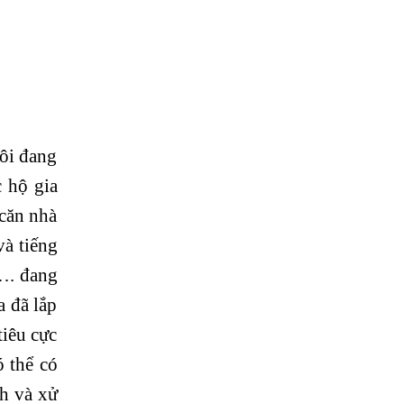
i đang
 hộ gia
căn nhà
à tiếng
…. đang
 đã lắp
tiêu cực
 thể có
nh và xử