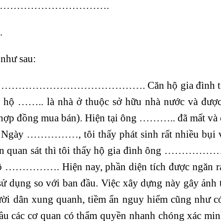
……………………………….
.
như sau:
hộ số ……………………………………. Căn hộ gia đình tô
ộ …….. là nhà ở thuộc sở hữu nhà nước và được
ồng mua bán). Hiện tại ông ……….. đã mất và 
gày ……………, tôi thấy phát sinh rất nhiều bụi v
n quan sát thì tôi thấy hộ gia đình ông ……………
hộ ……………. Hiện nay, phần diện tích được ngăn ra
 sử dụng so với ban đầu. Việc xây dựng này gây ảnh 
gười dân xung quanh, tiềm ẩn nguy hiểm cũng như có
 cầu các cơ quan có thẩm quyền nhanh chóng xác mi