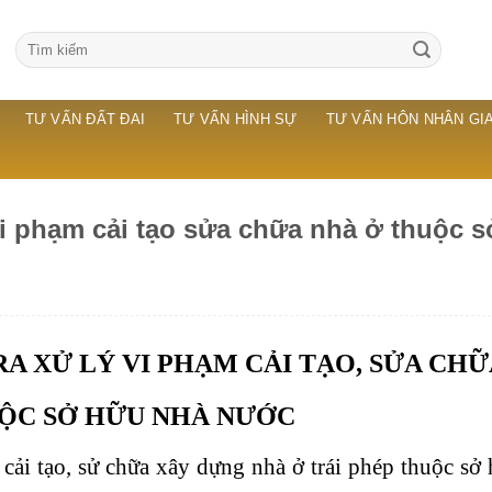
TƯ VẤN ĐẤT ĐAI
TƯ VẤN HÌNH SỰ
TƯ VẤN HÔN NHÂN GIA
vi phạm cải tạo sửa chữa nhà ở thuộc s
A XỬ LÝ VI PHẠM CẢI TẠO, SỬA CH
ỘC SỞ HỮU NHÀ NƯỚC
 cải tạo, sử chữa xây dựng nhà ở trái phép thuộc sở