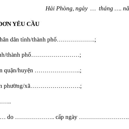
Hải Phòng, ngày … tháng …. 
ĐƠN YÊU CẦU
hân dân tỉnh/thành phố……………….;
 tỉnh/thành phố……………………;
dân quận/huyện …………………..;
 dân phường/xã…………………….;
……..
……… do ……………….. cấp ngày …………………….