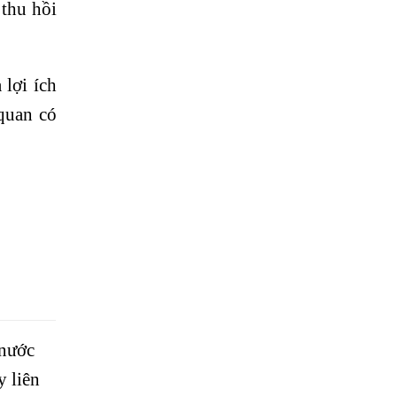
thu hồi
lợi ích
 quan có
 nước
y liên