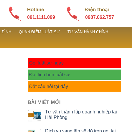
Hotline
Điện thoại
091.1111.099
0987.062.757
 ĐÌNH
QUAN ĐIỂM LUẬT SƯ
TƯ VẤN HÀNH CHÍNH
Gọi luật sư ngay
Đặt lịch hẹn luật sư
Đặt câu hỏi tại đây
BÀI VIẾT MỚI
Tư vấn thành lập doanh nghiệp tại
Hải Phòng
Dịch vụ sang tên sổ đỏ trọn gói tại