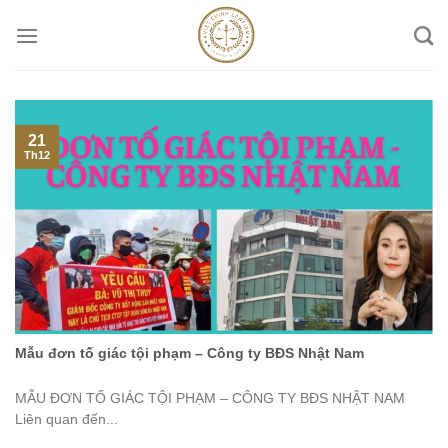
Skip
to
content
21
Th12
Mẫu đơn tố giác tội phạm – Công ty BĐS Nhật Nam
MẪU ĐƠN TỐ GIÁC TỘI PHẠM – CÔNG TY BĐS NHẬT NAM
Liên quan đến...