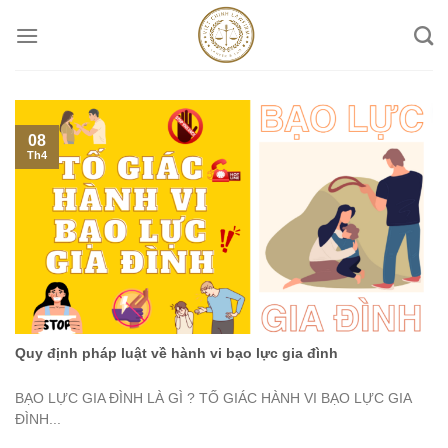
Skip
to
content
08
Th4
Quy định pháp luật về hành vi bạo lực gia đình
BẠO LỰC GIA ĐÌNH LÀ GÌ ? TỐ GIÁC HÀNH VI BẠO LỰC GIA
ĐÌNH...