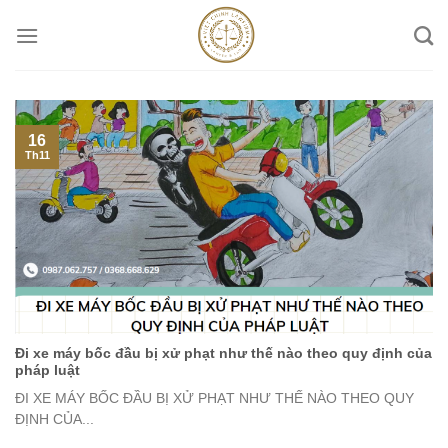
Skip
to
content
16
Th11
Đi xe máy bốc đầu bị xử phạt như thế nào theo quy định của
pháp luật
ĐI XE MÁY BỐC ĐẦU BỊ XỬ PHẠT NHƯ THẾ NÀO THEO QUY
ĐỊNH CỦA...