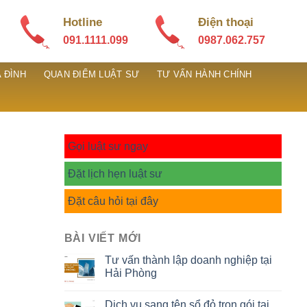
Hotline
Điện thoại
091.1111.099
0987.062.757
 ĐÌNH
QUAN ĐIỂM LUẬT SƯ
TƯ VẤN HÀNH CHÍNH
Gọi luật sư ngay
Đặt lịch hẹn luật sư
Đặt câu hỏi tại đây
BÀI VIẾT MỚI
Tư vấn thành lập doanh nghiệp tại
Hải Phòng
Dịch vụ sang tên sổ đỏ trọn gói tại