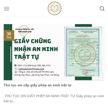
Skip
to
content
30
Th1
Thủ tục xin cấp giấy phép an ninh trật tự
THỦ TỤC XIN GIẤY PHÉP AN NINH TRẬT TỰ Giấy phép an ninh
trật tự...