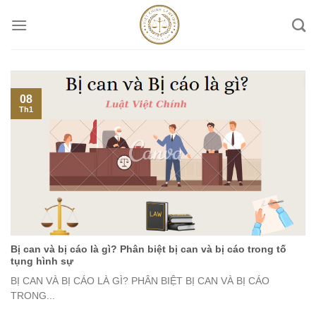
Skip
to
content
08
Th1
Bị can và bị cáo là gì? Phân biệt bị can và bị cáo trong tố
tụng hình sự
BỊ CAN VÀ BỊ CÁO LÀ GÌ? PHÂN BIỆT BỊ CAN VÀ BỊ CÁO
TRONG...