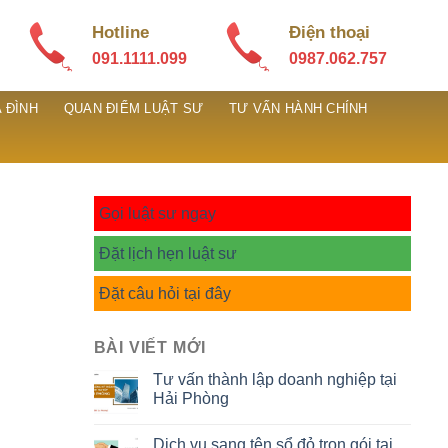
Hotline
Điện thoại
091.1111.099
0987.062.757
 ĐÌNH
QUAN ĐIỂM LUẬT SƯ
TƯ VẤN HÀNH CHÍNH
Gọi luật sư ngay
Đặt lịch hẹn luật sư
Đặt câu hỏi tại đây
BÀI VIẾT MỚI
Tư vấn thành lập doanh nghiệp tại
Hải Phòng
Dịch vụ sang tên sổ đỏ trọn gói tại