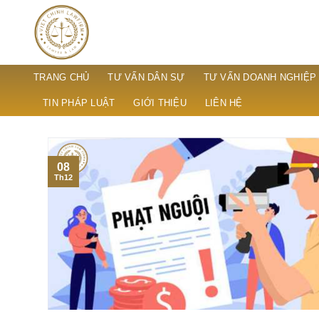
Skip
to
content
TRANG CHỦ
TƯ VẤN DÂN SỰ
TƯ VẤN DOANH NGHIỆP
TIN PHÁP LUẬT
GIỚI THIỆU
LIÊN HỆ
08
Th12