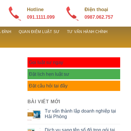
Hotline
Điện thoại
091.1111.099
0987.062.757
 ĐÌNH
QUAN ĐIỂM LUẬT SƯ
TƯ VẤN HÀNH CHÍNH
Gọi luật sư ngay
Đặt lịch hẹn luật sư
Đặt câu hỏi tại đây
BÀI VIẾT MỚI
Tư vấn thành lập doanh nghiệp tại
Hải Phòng
Dịch vụ sang tên sổ đỏ trọn gói tại