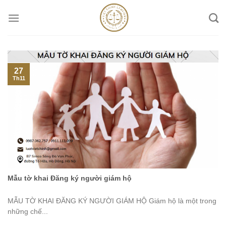
Skip
to
content
27
Th11
Mẫu tờ khai Đăng ký người giám hộ
MẪU TỜ KHAI ĐĂNG KÝ NGƯỜI GIÁM HỘ Giám hộ là một trong
những chế...