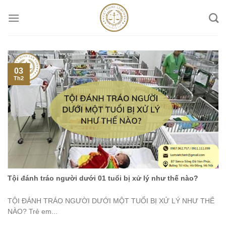
Skip
to
content
03
Th2
Tội đánh tráo người dưới 01 tuổi bị xử lý như thế nào?
TỘI ĐÁNH TRÁO NGƯỜI DƯỚI MỘT TUỔI BỊ XỬ LÝ NHƯ THẾ
NÀO? Trẻ em...