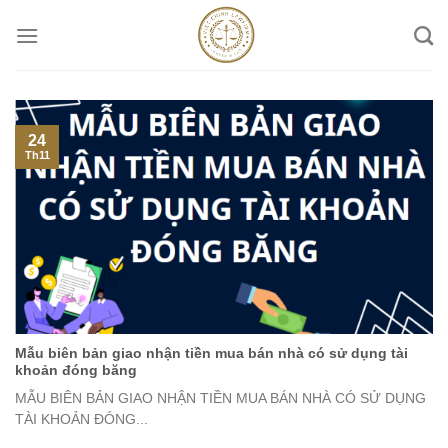
Skip
to
content
24
Th11
Mẫu biên bản giao nhận tiền mua bán nhà có sử dụng tài
khoản đóng băng
MẪU BIÊN BẢN GIAO NHẬN TIỀN MUA BÁN NHÀ CÓ SỬ DỤNG
TÀI KHOẢN ĐÓNG...